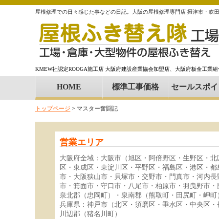
屋根修理での日々感じた事などの日記。大阪の屋根修理専門店 摂津市・吹
KMEW社認定ROOGA施工店 大阪府建設産業協会加盟店、大阪府板金工業
HOME
標準工事価格
セールスポイ
トップページ
>
マスター奮闘記
営業エリア
大阪府全域：大阪市（旭区・阿倍野区・生野区・北
区・東成区・東淀川区・平野区・福島区・港区・都
市・大阪狭山市・貝塚市・交野市・門真市・河内長
市・箕面市・守口市・八尾市・柏原市・羽曳野市・
泉北郡（忠岡町）・泉南郡（熊取町・田尻町・岬町
兵庫県：神戸市（北区・須磨区・垂水区・中央区・
川辺郡（猪名川町）