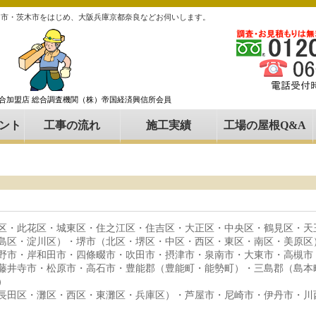
田市・茨木市をはじめ、大阪兵庫京都奈良などお伺いします。
組合加盟店 総合調査機関（株）帝国経済興信所会員
ント
工事の流れ
施工実績
工場の屋根Q&A
区・此花区・城東区・住之江区・住吉区・大正区・中央区・鶴見区・天
島区・淀川区）・堺市（北区・堺区・中区・西区・東区・南区・美原区
野市・岸和田市・四條畷市・吹田市・摂津市・泉南市・大東市・高槻市
藤井寺市・松原市・高石市・豊能郡（豊能町・能勢町）・三島郡（島本
）
長田区・灘区・西区・東灘区・兵庫区）・芦屋市・尼崎市・伊丹市・川