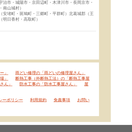
宇治市・城陽市・京田辺町・木津川市・長岡京市・
・南山城村）
（安堵町・斑鳩町・三郷町・平群町）北葛城郡（王
（明日香村・高取町）
ー」
雨どい修理の「雨どいの修理屋さん」
場」
断熱工事（外断熱工法）の「断熱工事屋
さん」
防水工事の「防水工事屋さん」
屋
シーポリシー
利用規約
免責事項
お問い