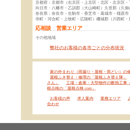
京都府：京都市（右京区・上京区・北区・左京区・
向日市・八幡市・乙訓郡（大山崎町）久世郡（久御
奈良県：奈良市・生駒市・香芝市・葛城市・橿原市
寺町・河合町・上牧町・広陵町）磯城郡（川西町・
応相談 営業エリア
その他地域
弊社のお客様の各市ごとの分布状況
家の外まわり（雨漏り・屋根・雨どい）の
屋根ふき替え・修理の「屋根ふき替え隊」
さん」
工場・倉庫・大型物件の断熱工事
根点検の「屋根点検.com」
お客様の声
求人案内
業務エリア
合わせ