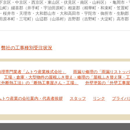
下京区・中京区・西京区・東山区・伏見区・南区・山科区）・亀岡市・
山町）綴喜郡（井手町・宇治田原町）相楽郡（精華町・和束町・笠置町
・桜井市・天理市・大和郡山市・大和高田市・宇陀市・御所市・生駒郡
田原本町・三宅町）山辺郡（山添村）吉野郡（吉野町・大淀町）高市郡
弊社の工事種別受注状況
修理専門業者「ムトウ産業株式会社」
雨漏り修理の「雨漏りストッパ
工場・倉庫・大型物件の屋根ふき替え・修理の「屋根ふき替え隊・工
（外断熱工法）の「断熱工事屋さん・工場」
外壁塗装の「外壁工事屋
ムトウ産業の会社案内・代表者挨拶
スタッフ
リンク
プライバ