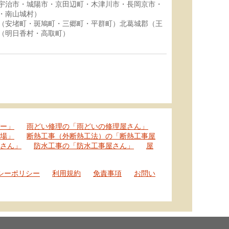
宇治市・城陽市・京田辺町・木津川市・長岡京市・
・南山城村）
（安堵町・斑鳩町・三郷町・平群町）北葛城郡（王
（明日香村・高取町）
ー」
雨どい修理の「雨どいの修理屋さん」
場」
断熱工事（外断熱工法）の「断熱工事屋
さん」
防水工事の「防水工事屋さん」
屋
シーポリシー
利用規約
免責事項
お問い