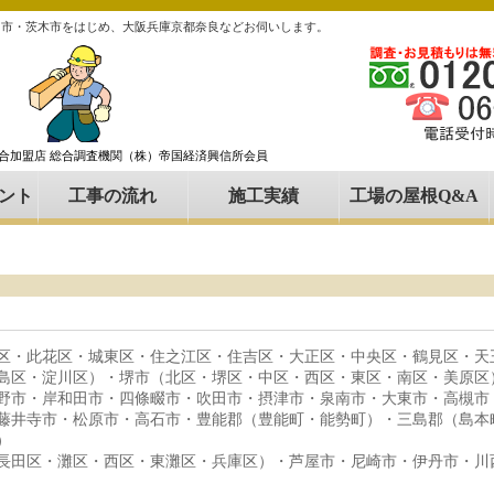
田市・茨木市をはじめ、大阪兵庫京都奈良などお伺いします。
組合加盟店 総合調査機関（株）帝国経済興信所会員
ント
工事の流れ
施工実績
工場の屋根Q&A
区・此花区・城東区・住之江区・住吉区・大正区・中央区・鶴見区・天
島区・淀川区）・堺市（北区・堺区・中区・西区・東区・南区・美原区
野市・岸和田市・四條畷市・吹田市・摂津市・泉南市・大東市・高槻市
藤井寺市・松原市・高石市・豊能郡（豊能町・能勢町）・三島郡（島本
）
長田区・灘区・西区・東灘区・兵庫区）・芦屋市・尼崎市・伊丹市・川