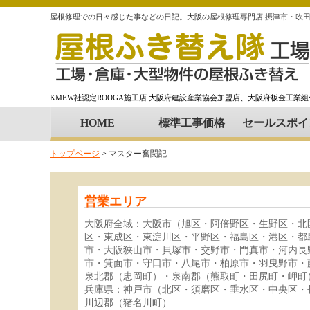
屋根修理での日々感じた事などの日記。大阪の屋根修理専門店 摂津市・吹
KMEW社認定ROOGA施工店 大阪府建設産業協会加盟店、大阪府板金工業
HOME
標準工事価格
セールスポイ
トップページ
>
マスター奮闘記
営業エリア
大阪府全域：大阪市（旭区・阿倍野区・生野区・北
区・東成区・東淀川区・平野区・福島区・港区・都
市・大阪狭山市・貝塚市・交野市・門真市・河内長
市・箕面市・守口市・八尾市・柏原市・羽曳野市・
泉北郡（忠岡町）・泉南郡（熊取町・田尻町・岬町
兵庫県：神戸市（北区・須磨区・垂水区・中央区・
川辺郡（猪名川町）