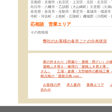
京都府：京都市（右京区・上京区・北区・左京区・
向日市・八幡市・乙訓郡（大山崎町）久世郡（久御
奈良県：奈良市・生駒市・香芝市・葛城市・橿原市
寺町・河合町・上牧町・広陵町）磯城郡（川西町・
応相談 営業エリア
その他地域
弊社のお客様の各市ごとの分布状況
家の外まわり（雨漏り・屋根・雨どい）の
屋根ふき替え・修理の「屋根ふき替え隊」
さん」
工場・倉庫・大型物件の断熱工事
根点検の「屋根点検.com」
お客様の声
求人案内
業務エリア
合わせ