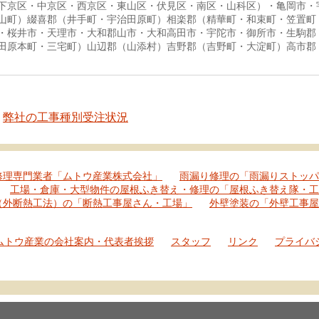
下京区・中京区・西京区・東山区・伏見区・南区・山科区）・亀岡市・
山町）綴喜郡（井手町・宇治田原町）相楽郡（精華町・和束町・笠置町
・桜井市・天理市・大和郡山市・大和高田市・宇陀市・御所市・生駒郡
田原本町・三宅町）山辺郡（山添村）吉野郡（吉野町・大淀町）高市郡
弊社の工事種別受注状況
修理専門業者「ムトウ産業株式会社」
雨漏り修理の「雨漏りストッパ
工場・倉庫・大型物件の屋根ふき替え・修理の「屋根ふき替え隊・工
（外断熱工法）の「断熱工事屋さん・工場」
外壁塗装の「外壁工事屋
ムトウ産業の会社案内・代表者挨拶
スタッフ
リンク
プライバ