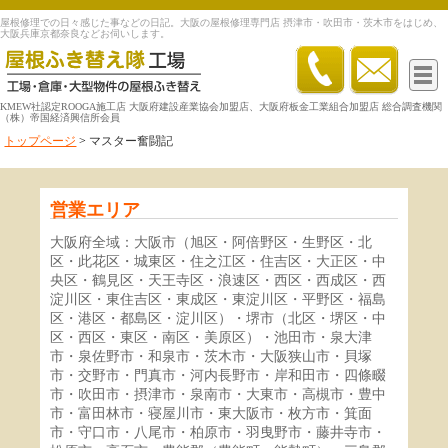
屋根修理での日々感じた事などの日記。大阪の屋根修理専門店 摂津市・吹田市・茨木市をはじめ、
大阪兵庫京都奈良などお伺いします。
KMEW社認定ROOGA施工店 大阪府建設産業協会加盟店、大阪府板金工業組合加盟店 総合調査機関
（株）帝国経済興信所会員
トップページ
>
マスター奮闘記
営業エリア
大阪府全域：大阪市（旭区・阿倍野区・生野区・北
区・此花区・城東区・住之江区・住吉区・大正区・中
央区・鶴見区・天王寺区・浪速区・西区・西成区・西
淀川区・東住吉区・東成区・東淀川区・平野区・福島
区・港区・都島区・淀川区）・堺市（北区・堺区・中
区・西区・東区・南区・美原区）・池田市・泉大津
市・泉佐野市・和泉市・茨木市・大阪狭山市・貝塚
市・交野市・門真市・河内長野市・岸和田市・四條畷
市・吹田市・摂津市・泉南市・大東市・高槻市・豊中
市・富田林市・寝屋川市・東大阪市・枚方市・箕面
市・守口市・八尾市・柏原市・羽曳野市・藤井寺市・