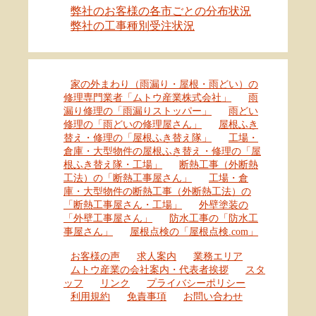
弊社のお客様の各市ごとの分布状況
弊社の工事種別受注状況
家の外まわり（雨漏り・屋根・雨どい）の
修理専門業者「ムトウ産業株式会社」
雨
漏り修理の「雨漏りストッパー」
雨どい
修理の「雨どいの修理屋さん」
屋根ふき
替え・修理の「屋根ふき替え隊」
工場・
倉庫・大型物件の屋根ふき替え・修理の「屋
根ふき替え隊・工場」
断熱工事（外断熱
工法）の「断熱工事屋さん」
工場・倉
庫・大型物件の断熱工事（外断熱工法）の
「断熱工事屋さん・工場」
外壁塗装の
「外壁工事屋さん」
防水工事の「防水工
事屋さん」
屋根点検の「屋根点検.com」
お客様の声
求人案内
業務エリア
ムトウ産業の会社案内・代表者挨拶
スタ
ッフ
リンク
プライバシーポリシー
利用規約
免責事項
お問い合わせ