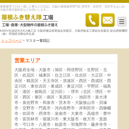
屋根修理での日々感じた事などの日記。大阪の屋根修理専門店 摂津市・吹田市・茨木市をはじめ、
大阪兵庫京都奈良などお伺いします。
KMEW社認定ROOGA施工店 大阪府建設産業協会加盟店、大阪府板金工業組合加盟店 総合調査機関
（株）帝国経済興信所会員
トップページ
>
マスター奮闘記
営業エリア
大阪府全域：大阪市（旭区・阿倍野区・生野区・北
区・此花区・城東区・住之江区・住吉区・大正区・中
央区・鶴見区・天王寺区・浪速区・西区・西成区・西
淀川区・東住吉区・東成区・東淀川区・平野区・福島
区・港区・都島区・淀川区）・堺市（北区・堺区・中
区・西区・東区・南区・美原区）・池田市・泉大津
市・泉佐野市・和泉市・茨木市・大阪狭山市・貝塚
市・交野市・門真市・河内長野市・岸和田市・四條畷
市・吹田市・摂津市・泉南市・大東市・高槻市・豊中
市・富田林市・寝屋川市・東大阪市・枚方市・箕面
市・守口市・八尾市・柏原市・羽曳野市・藤井寺市・