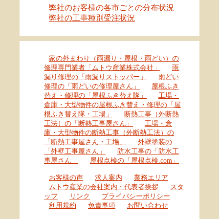
弊社のお客様の各市ごとの分布状況
弊社の工事種別受注状況
家の外まわり（雨漏り・屋根・雨どい）の
修理専門業者「ムトウ産業株式会社」
雨
漏り修理の「雨漏りストッパー」
雨どい
修理の「雨どいの修理屋さん」
屋根ふき
替え・修理の「屋根ふき替え隊」
工場・
倉庫・大型物件の屋根ふき替え・修理の「屋
根ふき替え隊・工場」
断熱工事（外断熱
工法）の「断熱工事屋さん」
工場・倉
庫・大型物件の断熱工事（外断熱工法）の
「断熱工事屋さん・工場」
外壁塗装の
「外壁工事屋さん」
防水工事の「防水工
事屋さん」
屋根点検の「屋根点検.com」
お客様の声
求人案内
業務エリア
ムトウ産業の会社案内・代表者挨拶
スタ
ッフ
リンク
プライバシーポリシー
利用規約
免責事項
お問い合わせ