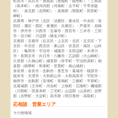
松原市・高石市・豊能郡（豊能町・能勢町）・三島郡
（島本町）・南河内郡（河南町・太子町・千早赤阪
村）・泉北郡（忠岡町）・泉南郡（熊取町・田尻町・
岬町）
兵庫県：神戸市（北区・須磨区・垂水区・中央区・長
田区・灘区・西区・東灘区・兵庫区）・芦屋市・尼崎
市・伊丹市・川西市・宝塚市・西宮市・三木市・三田
市・吉川町・川辺郡（猪名川町）
京都府：京都市（右京区・上京区・北区・左京区・下
京区・中京区・西京区・東山区・伏見区・南区・山科
区）・亀岡市・宇治市・城陽市・京田辺町・木津川
市・長岡京市・向日市・八幡市・乙訓郡（大山崎町）
久世郡（久御山町）綴喜郡（井手町・宇治田原町）相
楽郡（精華町・和束町・笠置町・南山城村）
奈良県：奈良市・生駒市・香芝市・葛城市・橿原市・
桜井市・天理市・大和郡山市・大和高田市・宇陀市・
御所市・生駒郡（安堵町・斑鳩町・三郷町・平群町）
北葛城郡（王寺町・河合町・上牧町・広陵町）磯城郡
（川西町・田原本町・三宅町）山辺郡（山添村）吉野
郡（吉野町・大淀町）高市郡（明日香村・高取町）
応相談 営業エリア
その他地域