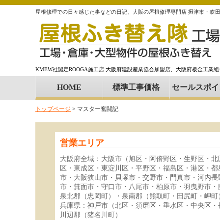
屋根修理での日々感じた事などの日記。大阪の屋根修理専門店 摂津市・吹
KMEW社認定ROOGA施工店 大阪府建設産業協会加盟店、大阪府板金工業
HOME
標準工事価格
セールスポイ
トップページ
>
マスター奮闘記
営業エリア
大阪府全域：大阪市（旭区・阿倍野区・生野区・北
区・東成区・東淀川区・平野区・福島区・港区・都
市・大阪狭山市・貝塚市・交野市・門真市・河内長
市・箕面市・守口市・八尾市・柏原市・羽曳野市・
泉北郡（忠岡町）・泉南郡（熊取町・田尻町・岬町
兵庫県：神戸市（北区・須磨区・垂水区・中央区・
川辺郡（猪名川町）