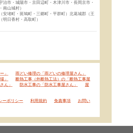
宇治市・城陽市・京田辺町・木津川市・長岡京市・
・南山城村）
（安堵町・斑鳩町・三郷町・平群町）北葛城郡（王
（明日香村・高取町）
ー」
雨どい修理の「雨どいの修理屋さん」
場」
断熱工事（外断熱工法）の「断熱工事屋
さん」
防水工事の「防水工事屋さん」
屋
シーポリシー
利用規約
免責事項
お問い