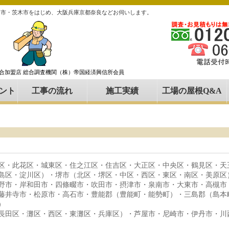
田市・茨木市をはじめ、大阪兵庫京都奈良などお伺いします。
組合加盟店 総合調査機関（株）帝国経済興信所会員
ント
工事の流れ
施工実績
工場の屋根Q&A
区・此花区・城東区・住之江区・住吉区・大正区・中央区・鶴見区・天
島区・淀川区）・堺市（北区・堺区・中区・西区・東区・南区・美原区
野市・岸和田市・四條畷市・吹田市・摂津市・泉南市・大東市・高槻市
藤井寺市・松原市・高石市・豊能郡（豊能町・能勢町）・三島郡（島本
）
長田区・灘区・西区・東灘区・兵庫区）・芦屋市・尼崎市・伊丹市・川