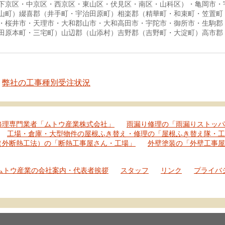
下京区・中京区・西京区・東山区・伏見区・南区・山科区）・亀岡市・
山町）綴喜郡（井手町・宇治田原町）相楽郡（精華町・和束町・笠置町
・桜井市・天理市・大和郡山市・大和高田市・宇陀市・御所市・生駒郡
田原本町・三宅町）山辺郡（山添村）吉野郡（吉野町・大淀町）高市郡
弊社の工事種別受注状況
修理専門業者「ムトウ産業株式会社」
雨漏り修理の「雨漏りストッパ
工場・倉庫・大型物件の屋根ふき替え・修理の「屋根ふき替え隊・工
（外断熱工法）の「断熱工事屋さん・工場」
外壁塗装の「外壁工事屋
ムトウ産業の会社案内・代表者挨拶
スタッフ
リンク
プライバ