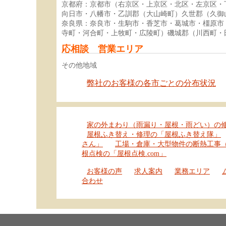
京都府：京都市（右京区・上京区・北区・左京区・
向日市・八幡市・乙訓郡（大山崎町）久世郡（久御
奈良県：奈良市・生駒市・香芝市・葛城市・橿原市
寺町・河合町・上牧町・広陵町）磯城郡（川西町・
応相談 営業エリア
その他地域
弊社のお客様の各市ごとの分布状況
家の外まわり（雨漏り・屋根・雨どい）の
屋根ふき替え・修理の「屋根ふき替え隊」
さん」
工場・倉庫・大型物件の断熱工事
根点検の「屋根点検.com」
お客様の声
求人案内
業務エリア
合わせ