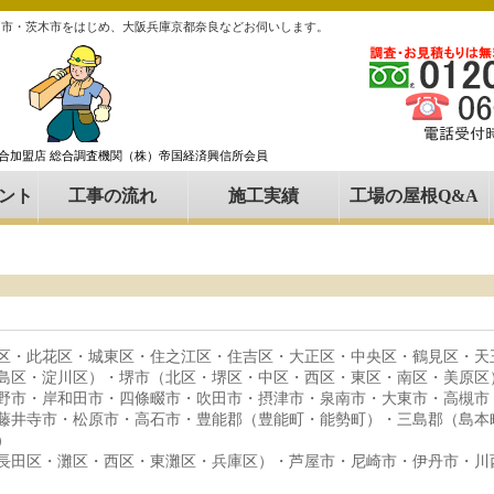
田市・茨木市をはじめ、大阪兵庫京都奈良などお伺いします。
組合加盟店 総合調査機関（株）帝国経済興信所会員
ント
工事の流れ
施工実績
工場の屋根Q&A
区・此花区・城東区・住之江区・住吉区・大正区・中央区・鶴見区・天
島区・淀川区）・堺市（北区・堺区・中区・西区・東区・南区・美原区
野市・岸和田市・四條畷市・吹田市・摂津市・泉南市・大東市・高槻市
藤井寺市・松原市・高石市・豊能郡（豊能町・能勢町）・三島郡（島本
）
長田区・灘区・西区・東灘区・兵庫区）・芦屋市・尼崎市・伊丹市・川