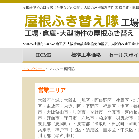
屋根修理での日々感じた事などの日記。大阪の屋根修理専門店 摂津市・吹
KMEW社認定ROOGA施工店 大阪府建設産業協会加盟店、大阪府板金工業
HOME
標準工事価格
セールスポイ
トップページ
>
マスター奮闘記
営業エリア
大阪府全域：大阪市（旭区・阿倍野区・生野区・北
区・東成区・東淀川区・平野区・福島区・港区・都
市・大阪狭山市・貝塚市・交野市・門真市・河内長
市・箕面市・守口市・八尾市・柏原市・羽曳野市・
泉北郡（忠岡町）・泉南郡（熊取町・田尻町・岬町
兵庫県：神戸市（北区・須磨区・垂水区・中央区・
川辺郡（猪名川町）