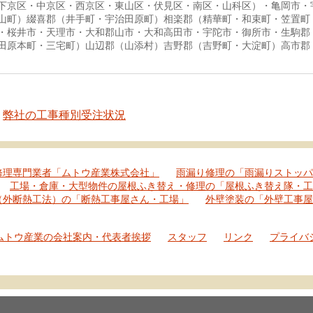
下京区・中京区・西京区・東山区・伏見区・南区・山科区）・亀岡市・
山町）綴喜郡（井手町・宇治田原町）相楽郡（精華町・和束町・笠置町
・桜井市・天理市・大和郡山市・大和高田市・宇陀市・御所市・生駒郡
田原本町・三宅町）山辺郡（山添村）吉野郡（吉野町・大淀町）高市郡
弊社の工事種別受注状況
修理専門業者「ムトウ産業株式会社」
雨漏り修理の「雨漏りストッパ
工場・倉庫・大型物件の屋根ふき替え・修理の「屋根ふき替え隊・工
（外断熱工法）の「断熱工事屋さん・工場」
外壁塗装の「外壁工事屋
ムトウ産業の会社案内・代表者挨拶
スタッフ
リンク
プライバ