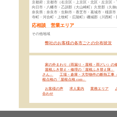
京都府：京都市（右京区・上京区・北区・左京区・
向日市・八幡市・乙訓郡（大山崎町）久世郡（久御
奈良県：奈良市・生駒市・香芝市・葛城市・橿原市
寺町・河合町・上牧町・広陵町）磯城郡（川西町・
応相談 営業エリア
その他地域
弊社のお客様の各市ごとの分布状況
家の外まわり（雨漏り・屋根・雨どい）の
屋根ふき替え・修理の「屋根ふき替え隊」
さん」
工場・倉庫・大型物件の断熱工事
根点検の「屋根点検.com」
お客様の声
求人案内
業務エリア
合わせ