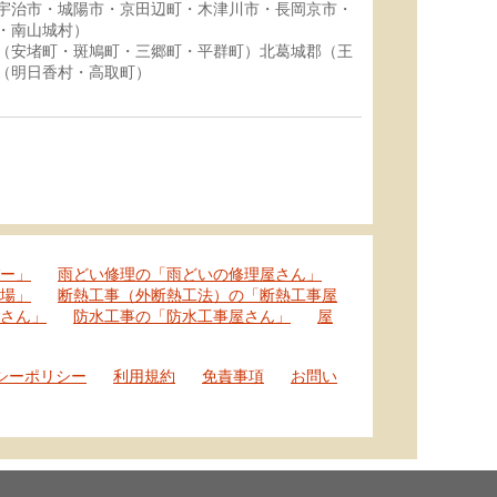
宇治市・城陽市・京田辺町・木津川市・長岡京市・
・南山城村）
（安堵町・斑鳩町・三郷町・平群町）北葛城郡（王
（明日香村・高取町）
ー」
雨どい修理の「雨どいの修理屋さん」
場」
断熱工事（外断熱工法）の「断熱工事屋
さん」
防水工事の「防水工事屋さん」
屋
シーポリシー
利用規約
免責事項
お問い