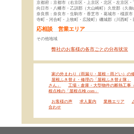
京都府：京都市（右京区・上京区・北区・左京区・
向日市・八幡市・乙訓郡（大山崎町）久世郡（久御
奈良県：奈良市・生駒市・香芝市・葛城市・橿原市
寺町・河合町・上牧町・広陵町）磯城郡（川西町・
応相談 営業エリア
その他地域
弊社のお客様の各市ごとの分布状況
家の外まわり（雨漏り・屋根・雨どい）の
屋根ふき替え・修理の「屋根ふき替え隊」
さん」
工場・倉庫・大型物件の断熱工事
根点検の「屋根点検.com」
お客様の声
求人案内
業務エリア
合わせ