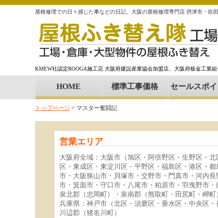
屋根修理での日々感じた事などの日記。大阪の屋根修理専門店 摂津市・吹
KMEW社認定ROOGA施工店 大阪府建設産業協会加盟店、大阪府板金工業
HOME
標準工事価格
セールスポイ
トップページ
>
マスター奮闘記
営業エリア
大阪府全域：大阪市（旭区・阿倍野区・生野区・北
区・東成区・東淀川区・平野区・福島区・港区・都
市・大阪狭山市・貝塚市・交野市・門真市・河内長
市・箕面市・守口市・八尾市・柏原市・羽曳野市・
泉北郡（忠岡町）・泉南郡（熊取町・田尻町・岬町
兵庫県：神戸市（北区・須磨区・垂水区・中央区・
川辺郡（猪名川町）