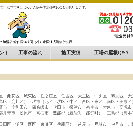
田市・茨木市をはじめ、大阪兵庫京都奈良などお伺いします。
組合加盟店 総合調査機関（株）帝国経済興信所会員
ント
工事の流れ
施工実績
工場の屋根Q&A
区・此花区・城東区・住之江区・住吉区・大正区・中央区・鶴見区・天
島区・淀川区）・堺市（北区・堺区・中区・西区・東区・南区・美原区
野市・岸和田市・四條畷市・吹田市・摂津市・泉南市・大東市・高槻市
藤井寺市・松原市・高石市・豊能郡（豊能町・能勢町）・三島郡（島本
）
長田区・灘区・西区・東灘区・兵庫区）・芦屋市・尼崎市・伊丹市・川