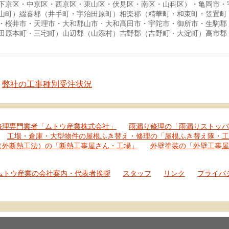
下京区・中京区・西京区・東山区・伏見区・南区・山科区）・亀岡市・
山町）綴喜郡（井手町・宇治田原町）相楽郡（精華町・和束町・笠置町
・桜井市・天理市・大和郡山市・大和高田市・宇陀市・御所市・生駒郡
田原本町・三宅町）山辺郡（山添村）吉野郡（吉野町・大淀町）高市郡
弊社の工事種別受注状況
修理専門業者「ムトウ産業株式会社」
雨漏り修理の「雨漏りストッパ
工場・倉庫・大型物件の屋根ふき替え・修理の「屋根ふき替え隊・工
（外断熱工法）の「断熱工事屋さん・工場」
外壁塗装の「外壁工事屋
ムトウ産業の会社案内・代表者挨拶
スタッフ
リンク
プライバ