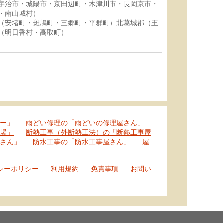
宇治市・城陽市・京田辺町・木津川市・長岡京市・
・南山城村）
（安堵町・斑鳩町・三郷町・平群町）北葛城郡（王
（明日香村・高取町）
ー」
雨どい修理の「雨どいの修理屋さん」
場」
断熱工事（外断熱工法）の「断熱工事屋
さん」
防水工事の「防水工事屋さん」
屋
シーポリシー
利用規約
免責事項
お問い