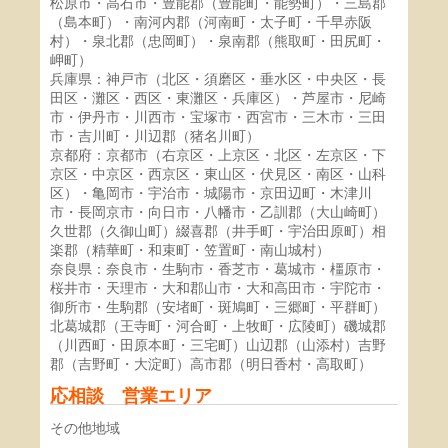
松原市・高石市・豊能郡（豊能町・能勢町）・三島郡
（島本町）・南河内郡（河南町・太子町・千早赤阪
村）・泉北郡（忠岡町）・泉南郡（熊取町・田尻町・
岬町）
兵庫県：神戸市（北区・須磨区・垂水区・中央区・長
田区・灘区・西区・東灘区・兵庫区）・芦屋市・尼崎
市・伊丹市・川西市・宝塚市・西宮市・三木市・三田
市・吉川町・川辺郡（猪名川町）
京都府：京都市（右京区・上京区・北区・左京区・下
京区・中京区・西京区・東山区・伏見区・南区・山科
区）・亀岡市・宇治市・城陽市・京田辺町・木津川
市・長岡京市・向日市・八幡市・乙訓郡（大山崎町）
久世郡（久御山町）綴喜郡（井手町・宇治田原町）相
楽郡（精華町・和束町・笠置町・南山城村）
奈良県：奈良市・生駒市・香芝市・葛城市・橿原市・
桜井市・天理市・大和郡山市・大和高田市・宇陀市・
御所市・生駒郡（安堵町・斑鳩町・三郷町・平群町）
北葛城郡（王寺町・河合町・上牧町・広陵町）磯城郡
（川西町・田原本町・三宅町）山辺郡（山添村）吉野
郡（吉野町・大淀町）高市郡（明日香村・高取町）
応相談 営業エリア
その他地域