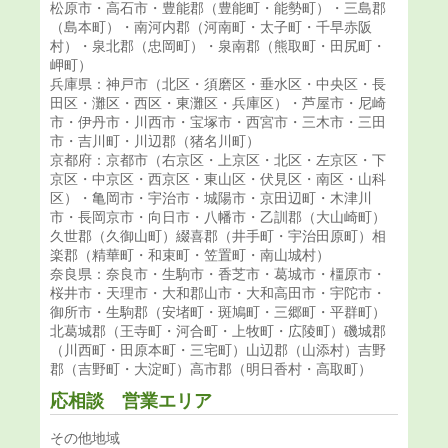
松原市・高石市・豊能郡（豊能町・能勢町）・三島郡
（島本町）・南河内郡（河南町・太子町・千早赤阪
村）・泉北郡（忠岡町）・泉南郡（熊取町・田尻町・
岬町）
兵庫県：神戸市（北区・須磨区・垂水区・中央区・長
田区・灘区・西区・東灘区・兵庫区）・芦屋市・尼崎
市・伊丹市・川西市・宝塚市・西宮市・三木市・三田
市・吉川町・川辺郡（猪名川町）
京都府：京都市（右京区・上京区・北区・左京区・下
京区・中京区・西京区・東山区・伏見区・南区・山科
区）・亀岡市・宇治市・城陽市・京田辺町・木津川
市・長岡京市・向日市・八幡市・乙訓郡（大山崎町）
久世郡（久御山町）綴喜郡（井手町・宇治田原町）相
楽郡（精華町・和束町・笠置町・南山城村）
奈良県：奈良市・生駒市・香芝市・葛城市・橿原市・
桜井市・天理市・大和郡山市・大和高田市・宇陀市・
御所市・生駒郡（安堵町・斑鳩町・三郷町・平群町）
北葛城郡（王寺町・河合町・上牧町・広陵町）磯城郡
（川西町・田原本町・三宅町）山辺郡（山添村）吉野
郡（吉野町・大淀町）高市郡（明日香村・高取町）
応相談 営業エリア
その他地域