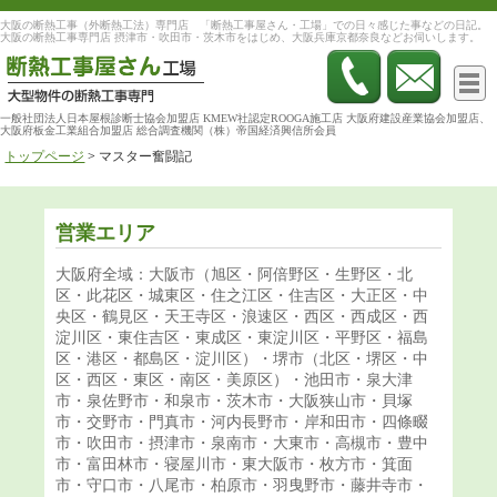
大阪の断熱工事（外断熱工法）専門店 「断熱工事屋さん・工場」での日々感じた事などの日記。
大阪の断熱工事専門店 摂津市・吹田市・茨木市をはじめ、大阪兵庫京都奈良などお伺いします。
一般社団法人日本屋根診断士協会加盟店 KMEW社認定ROOGA施工店 大阪府建設産業協会加盟店、
大阪府板金工業組合加盟店 総合調査機関（株）帝国経済興信所会員
トップページ
>
マスター奮闘記
営業エリア
大阪府全域：大阪市（旭区・阿倍野区・生野区・北
区・此花区・城東区・住之江区・住吉区・大正区・中
央区・鶴見区・天王寺区・浪速区・西区・西成区・西
淀川区・東住吉区・東成区・東淀川区・平野区・福島
区・港区・都島区・淀川区）・堺市（北区・堺区・中
区・西区・東区・南区・美原区）・池田市・泉大津
市・泉佐野市・和泉市・茨木市・大阪狭山市・貝塚
市・交野市・門真市・河内長野市・岸和田市・四條畷
市・吹田市・摂津市・泉南市・大東市・高槻市・豊中
市・富田林市・寝屋川市・東大阪市・枚方市・箕面
市・守口市・八尾市・柏原市・羽曳野市・藤井寺市・