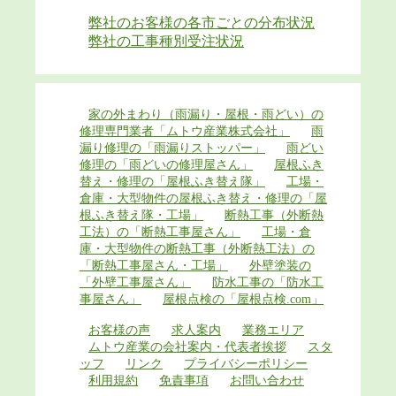
弊社のお客様の各市ごとの分布状況
弊社の工事種別受注状況
家の外まわり（雨漏り・屋根・雨どい）の
修理専門業者「ムトウ産業株式会社」
雨
漏り修理の「雨漏りストッパー」
雨どい
修理の「雨どいの修理屋さん」
屋根ふき
替え・修理の「屋根ふき替え隊」
工場・
倉庫・大型物件の屋根ふき替え・修理の「屋
根ふき替え隊・工場」
断熱工事（外断熱
工法）の「断熱工事屋さん」
工場・倉
庫・大型物件の断熱工事（外断熱工法）の
「断熱工事屋さん・工場」
外壁塗装の
「外壁工事屋さん」
防水工事の「防水工
事屋さん」
屋根点検の「屋根点検.com」
お客様の声
求人案内
業務エリア
ムトウ産業の会社案内・代表者挨拶
スタ
ッフ
リンク
プライバシーポリシー
利用規約
免責事項
お問い合わせ