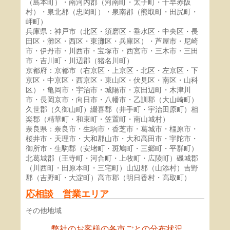
（島本町）・南河内郡（河南町・太子町・千早赤阪
村）・泉北郡（忠岡町）・泉南郡（熊取町・田尻町・
岬町）
兵庫県：神戸市（北区・須磨区・垂水区・中央区・長
田区・灘区・西区・東灘区・兵庫区）・芦屋市・尼崎
市・伊丹市・川西市・宝塚市・西宮市・三木市・三田
市・吉川町・川辺郡（猪名川町）
京都府：京都市（右京区・上京区・北区・左京区・下
京区・中京区・西京区・東山区・伏見区・南区・山科
区）・亀岡市・宇治市・城陽市・京田辺町・木津川
市・長岡京市・向日市・八幡市・乙訓郡（大山崎町）
久世郡（久御山町）綴喜郡（井手町・宇治田原町）相
楽郡（精華町・和束町・笠置町・南山城村）
奈良県：奈良市・生駒市・香芝市・葛城市・橿原市・
桜井市・天理市・大和郡山市・大和高田市・宇陀市・
御所市・生駒郡（安堵町・斑鳩町・三郷町・平群町）
北葛城郡（王寺町・河合町・上牧町・広陵町）磯城郡
（川西町・田原本町・三宅町）山辺郡（山添村）吉野
郡（吉野町・大淀町）高市郡（明日香村・高取町）
応相談 営業エリア
その他地域
弊社のお客様の各市ごとの分布状況