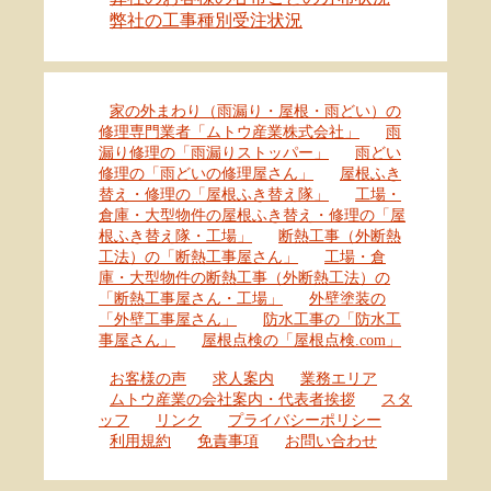
弊社の工事種別受注状況
家の外まわり（雨漏り・屋根・雨どい）の
修理専門業者「ムトウ産業株式会社」
雨
漏り修理の「雨漏りストッパー」
雨どい
修理の「雨どいの修理屋さん」
屋根ふき
替え・修理の「屋根ふき替え隊」
工場・
倉庫・大型物件の屋根ふき替え・修理の「屋
根ふき替え隊・工場」
断熱工事（外断熱
工法）の「断熱工事屋さん」
工場・倉
庫・大型物件の断熱工事（外断熱工法）の
「断熱工事屋さん・工場」
外壁塗装の
「外壁工事屋さん」
防水工事の「防水工
事屋さん」
屋根点検の「屋根点検.com」
お客様の声
求人案内
業務エリア
ムトウ産業の会社案内・代表者挨拶
スタ
ッフ
リンク
プライバシーポリシー
利用規約
免責事項
お問い合わせ