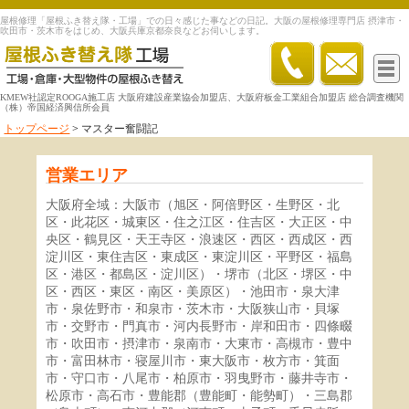
屋根修理「屋根ふき替え隊・工場」での日々感じた事などの日記。大阪の屋根修理専門店 摂津市・
吹田市・茨木市をはじめ、大阪兵庫京都奈良などお伺いします。
KMEW社認定ROOGA施工店 大阪府建設産業協会加盟店、大阪府板金工業組合加盟店 総合調査機関
（株）帝国経済興信所会員
トップページ
>
マスター奮闘記
営業エリア
大阪府全域：大阪市（旭区・阿倍野区・生野区・北
区・此花区・城東区・住之江区・住吉区・大正区・中
央区・鶴見区・天王寺区・浪速区・西区・西成区・西
淀川区・東住吉区・東成区・東淀川区・平野区・福島
区・港区・都島区・淀川区）・堺市（北区・堺区・中
区・西区・東区・南区・美原区）・池田市・泉大津
市・泉佐野市・和泉市・茨木市・大阪狭山市・貝塚
市・交野市・門真市・河内長野市・岸和田市・四條畷
市・吹田市・摂津市・泉南市・大東市・高槻市・豊中
市・富田林市・寝屋川市・東大阪市・枚方市・箕面
市・守口市・八尾市・柏原市・羽曳野市・藤井寺市・
松原市・高石市・豊能郡（豊能町・能勢町）・三島郡